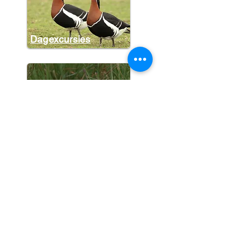
Dagexcursies
Halve dagen
Meerdaagse