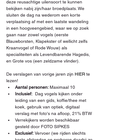
deze reusachtige uilensoort te kunnen 
bekijken nabij zijn/haar broedplaats. We 
sluiten de dag na wederom een korte 
verplaatsing af met een laatste wandeling 
in een hoogveengebied, waar we op zoek 
gaan naar zowel vogels (eerste 
Blauwborsten, Klapekster of wellicht zelfs 
Kraanvogel of Rode Wouw) als 
specialiteiten als Levendbarende Hagedis, 
en Grote vos (een zeldzame vlinder).

De verslagen van vorige jaren zijn 
HIER
 te 
lezen!
Aantal personen: 
Maximaal 10
Inclusief:
  Dag vogels kijken onder 
leiding van een gids, koffie/thee met 
koek, gebruik van optiek, digitaal 
verslag met foto's na afloop, 21% BTW
Verrekijkers worden beschikbaar 
gesteld door FOTO SIPKES
Exclusief: 
Vervoer (we rijden slechts 
korte afstanden en proberen daarbij zo 