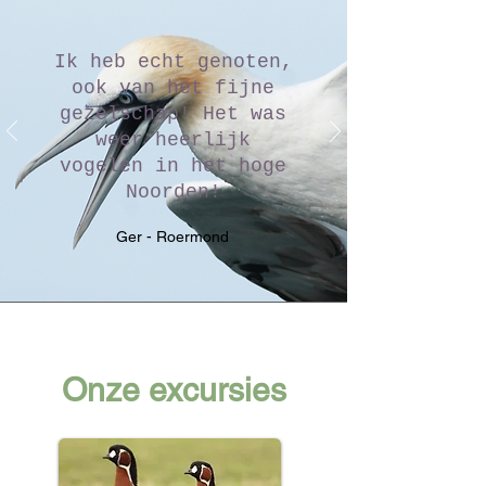
Ik heb echt genoten,
ook van het fijne
gezelschap! Het was
weer heerlijk
vogelen in het hoge
Noorden!
Ger - Roermond
Onze excursies