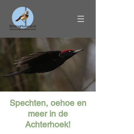
Spechten, oehoe en
meer in de
Achterhoek!