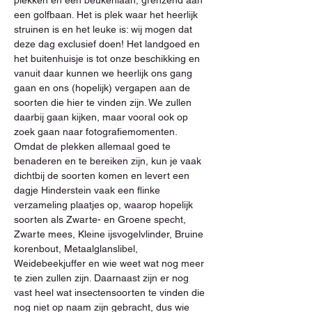
plekken en een beukenlaan, grenzend aan 
een golfbaan. Het is plek waar het heerlijk 
struinen is en het leuke is: wij mogen dat 
deze dag exclusief doen! Het landgoed en 
het buitenhuisje is tot onze beschikking en 
vanuit daar kunnen we heerlijk ons gang 
gaan en ons (hopelijk) vergapen aan de 
soorten die hier te vinden zijn. We zullen 
daarbij gaan kijken, maar vooral ook op 
zoek gaan naar fotografiemomenten. 
Omdat de plekken allemaal goed te 
benaderen en te bereiken zijn, kun je vaak 
dichtbij de soorten komen en levert een 
dagje Hinderstein vaak een flinke 
verzameling plaatjes op, waarop hopelijk 
soorten als Zwarte- en Groene specht, 
Zwarte mees, Kleine ijsvogelvlinder, Bruine 
korenbout, Metaalglanslibel, 
Weidebeekjuffer en wie weet wat nog meer 
te zien zullen zijn. Daarnaast zijn er nog 
vast heel wat insectensoorten te vinden die 
nog niet op naam zijn gebracht, dus wie 