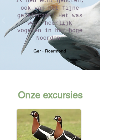
Ik heb echt genoten,
ook van het fijne
gezelschap! Het was
weer heerlijk
vogelen in het hoge
Noorden!
Ger - Roermond
Onze excursies