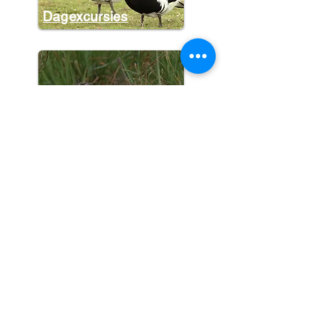
Dagexcursies
Halve dagen
Meerdaagse