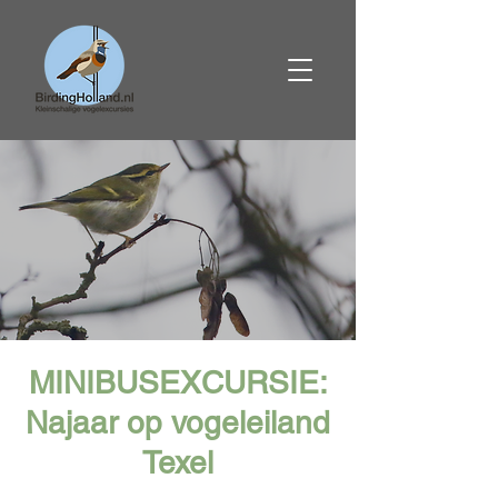
MINIBUSEXCURSIE:
Najaar op vogeleiland
Texel