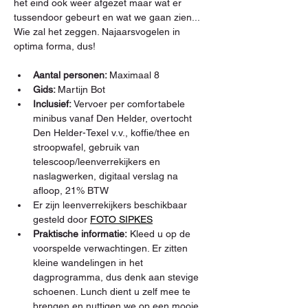
het eind ook weer afgezet maar wat er 
tussendoor gebeurt en wat we gaan zien... 
Wie zal het zeggen. Najaarsvogelen in 
optima forma, dus!
Aantal personen: 
Maximaal 8
Gids: 
Martijn Bot
Inclusief:
 Vervoer per comfortabele 
minibus vanaf Den Helder, overtocht 
Den Helder-Texel v.v., koffie/thee en 
stroopwafel, gebruik van 
telescoop/leenverrekijkers en 
naslagwerken, digitaal verslag na 
afloop, 21% BTW
Er zijn leenverrekijkers beschikbaar 
gesteld door 
FOTO SIPKES
Praktische informatie:
 Kleed u op de 
voorspelde verwachtingen. Er zitten 
kleine wandelingen in het 
dagprogramma, dus denk aan stevige 
schoenen. Lunch dient u zelf mee te 
brengen en nuttigen we op een mooie 