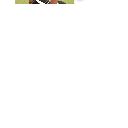
Dagexcursies
Halve dagen
Meerdaagse