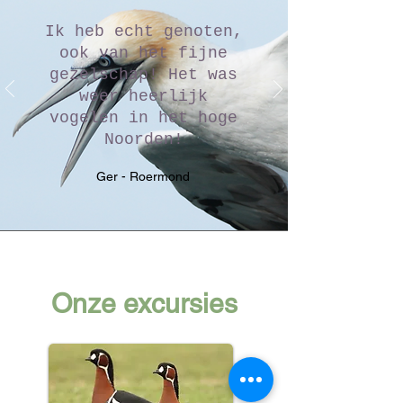
Ik heb echt genoten,
ook van het fijne
gezelschap! Het was
weer heerlijk
vogelen in het hoge
Noorden!
Ger - Roermond
Onze excursies