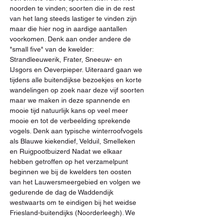
noorden te vinden; soorten die in de rest 
van het lang steeds lastiger te vinden zijn 
maar die hier nog in aardige aantallen 
voorkomen. Denk aan onder andere de 
"small five" van de kwelder: 
Strandleeuwerik, Frater, Sneeuw- en 
IJsgors en Oeverpieper. Uiteraard gaan we 
tijdens alle buitendijkse bezoekjes en korte 
wandelingen op zoek naar deze vijf soorten 
maar we maken in deze spannende en 
mooie tijd natuurlijk kans op veel meer 
mooie en tot de verbeelding sprekende 
vogels. Denk aan typische winterroofvogels 
als Blauwe kiekendief, Velduil, Smelleken 
en Ruigpootbuizerd Nadat we elkaar 
hebben getroffen op het verzamelpunt 
beginnen we bij de kwelders ten oosten 
van het Lauwersmeergebied en volgen we 
gedurende de dag de Waddendijk 
westwaarts om te eindigen bij het weidse 
Friesland-buitendijks (Noorderleegh). We 