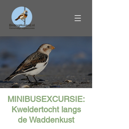
MINIBUSEXCURSIE:
Kweldertocht langs
de Waddenkust