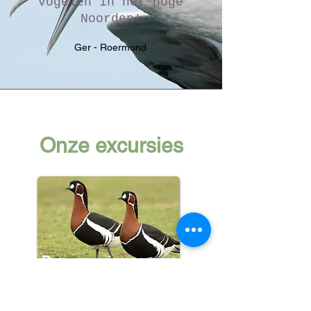
vogelen in het hoge
Noorden!
Ger - Roermond
Onze excursies
Dagexcursies