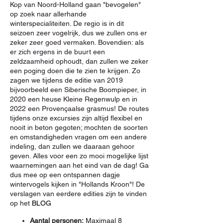
Kop van Noord-Holland gaan "bevogelen"
op zoek naar allerhande
winterspecialiteiten. De regio is in dit
seizoen zeer vogelrijk, dus we zullen ons er
zeker zeer goed vermaken. Bovendien: als
er zich ergens in de buurt een
zeldzaamheid ophoudt, dan zullen we zeker
een poging doen die te zien te krijgen. Zo
zagen we tijdens de editie van 2019
bijvoorbeeld een Siberische Boompieper, in
2020 een heuse Kleine Regenwulp en in
2022 een Provençaalse grasmus! De routes
tijdens onze excursies zijn altijd flexibel en
nooit in beton gegoten; mochten de soorten
en omstandigheden vragen om een andere
indeling, dan zullen we daaraan gehoor
geven. Alles voor een zo mooi mogelijke lijst
waarnemingen aan het eind van de dag! Ga
dus mee op een ontspannen dagje
wintervogels kijken in "Hollands Kroon"! De
verslagen van eerdere edities zijn te vinden
op het
BLOG
Aantal personen:
Maximaal 8