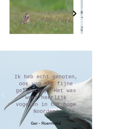
Ik heb echt genoten,
ook van het fijne
gezelschap! Het was
weer heerlijk
vogelen in het hoge
Noorden!
Ger - Roermond