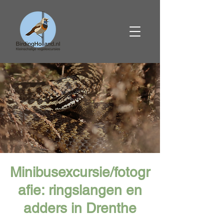
Minibusexcursie/fotogr
afie: ringslangen en
adders in Drenthe