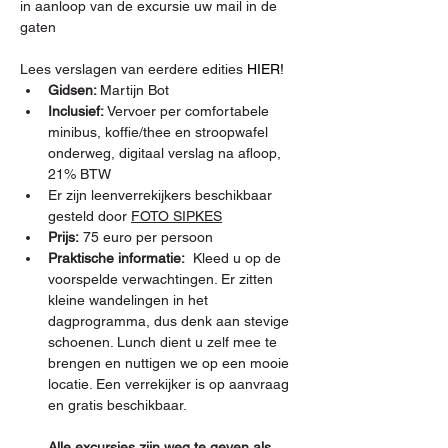
in aanloop van de excursie uw mail in de 
gaten

Lees verslagen van eerdere edities 
HIER!
Gidsen: 
Martijn Bot
Inclusief:
 Vervoer per comfortabele 
minibus, koffie/thee en stroopwafel 
onderweg, digitaal verslag na afloop, 
21% BTW
Er zijn leenverrekijkers beschikbaar 
gesteld door 
FOTO SIPKES
Prijs:
 75 euro per persoon
Praktische informatie:
  Kleed u op de 
voorspelde verwachtingen. Er zitten 
kleine wandelingen in het 
dagprogramma, dus denk aan stevige 
schoenen. Lunch dient u zelf mee te 
brengen en nuttigen we op een mooie 
locatie. Een verrekijker is op aanvraag 
Alle excursies zijn weg te geven als 