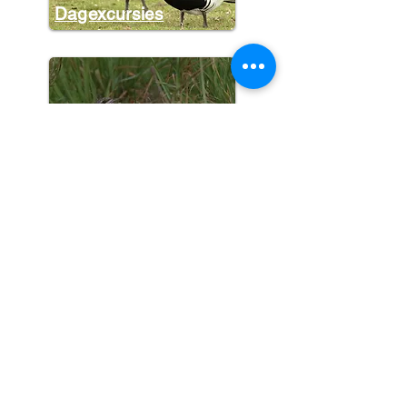
Dagexcursies
Halve dagen
Meerdaagse