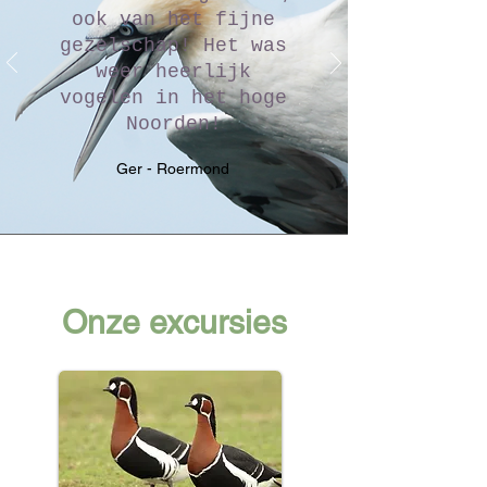
ook van het fijne
gezelschap! Het was
weer heerlijk
vogelen in het hoge
Noorden!
Ger - Roermond
Onze excursies