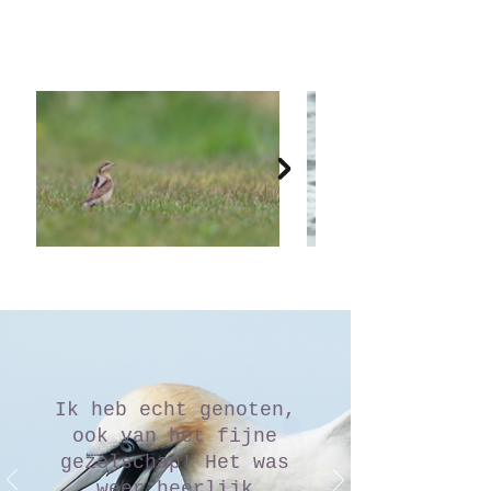
Ik heb echt genoten,
ook van het fijne
gezelschap! Het was
weer heerlijk