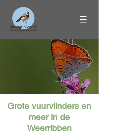
Grote vuurvlinders en
meer in de
Weerribben