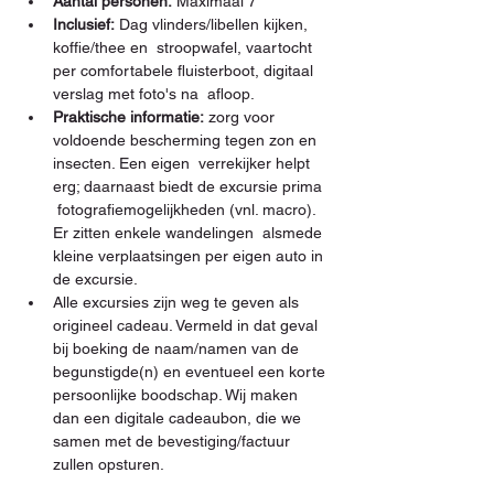
Aantal personen:
 Maximaal 7
Inclusief:
 Dag vlinders/libellen kijken, 
koffie/thee en  stroopwafel, vaartocht 
per comfortabele fluisterboot, digitaal 
verslag met foto's na  afloop.
Praktische informatie:
 zorg voor 
voldoende bescherming tegen zon en 
insecten. Een eigen  verrekijker helpt 
erg; daarnaast biedt de excursie prima 
 fotografiemogelijkheden (vnl. macro). 
Er zitten enkele wandelingen  alsmede 
kleine verplaatsingen per eigen auto in 
de excursie. 
Alle excursies zijn weg te geven als 
origineel cadeau. Vermeld in dat geval 
bij boeking de naam/namen van de 
begunstigde(n) en eventueel een korte 
persoonlijke boodschap. Wij maken 
dan een digitale cadeaubon, die we 
samen met de bevestiging/factuur 
zullen opsturen.