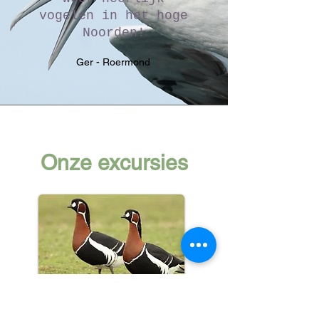
vogelen in het hoge
Noorden!
Ger - Roermond
Onze excursies
Dagexcursies