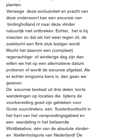
planten.
Vanwege  deze exclusiviteit en pracht van 
deze ondersoort kan een excursie van 
 birdingholland.nl naar deze vlinder 
natuurlijk niet ontbreken. Echter,  het is bij 
insecten zo dat als het weer tegen zit, de 
zoektocht een flink stuk lastiger wordt. 
Mocht het daarom een (compleet) 
regenachtige- of winderige dag zijn dan 
willen we het op een alternatieve datum 
proberen of wordt de excursie afgelast. Als 
er echter enigszins kans is, dan gaan we 
gewoon. 
De  excursie bestaat uit drie delen: korte 
wandelingen op locaties die  tijdens de 
voorbereiding goed zijn gebleken voor 
Grote vuurvlinders, een  fluisterboottocht in 
het hart van het verspreidingsgebied en 
een  wandeling in het befaamde 
Woldlakebos, één van de absolute vlinder- 
en  libellenhotspots van Nederland! De 