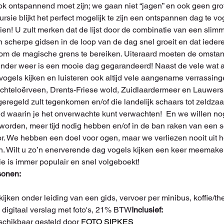
ook ontspannend moet zijn; we gaan niet “jagen” en ook geen grot
rsie blijkt het perfect mogelijk te zijn een ontspannen dag te vo
en! U zult merken dat de lijst door de combinatie van een slimm
n scherpe gidsen in de loop van de dag snel groeit en dat iedere
om de magische grens te bereiken. Uiteraard moeten de omsta
nder weer is een mooie dag gegarandeerd! Naast de vele wat a
 vogels kijken en luisteren ook altijd vele aangename verrassin
ochteloërveen, Drents-Friese wold, Zuidlaardermeer en Lauwer
eregeld zult tegenkomen en/of die landelijk schaars tot zeldzaam 
ijd waarin je het onverwachte kunt verwachten!  En we willen 
worden, meer tijd nodig hebben en/of in de ban raken van een s
or. We hebben een doel voor ogen, maar we verliezen nooit uit h
jn. Wilt u zo’n enerverende dag vogels kijken een keer meemak
e is immer populair en snel volgeboekt!  
sonen:
 digitaal verslag met foto's, 21% BTW
Inclusief:
schikbaar gesteld door 
FOTO SIPKES