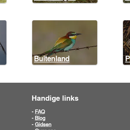
Buitenland
P
Handige links
-
FAQ
-
Blog
-
Gidsen