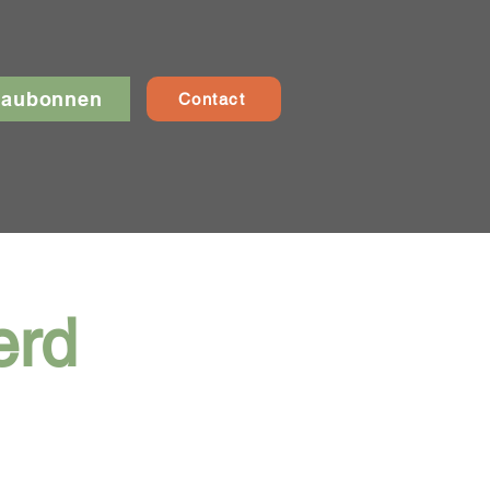
eaubonnen
Contact
erd