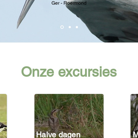
Ger - Roermond
Onze excursies
Halve dagen
M