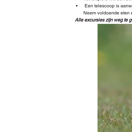
 Een telescoop is aanwezig en beschikbaar voor algemeen gebruik. Er zitten korte wandelingen in de excursie. 
Neem voldoende eten e
 Alle excursies zijn weg te