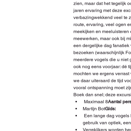
zien, maar dat het tegelijk 
jaren ervaring met deze excu
verbazingwekkend veel te zi
route, ervaring, veel ogen e
meekijken en meeluisteren 
meewerken, maar ook bij mi
een dergelijke dag fanatiek
bezoeken (waarschijnlijk F
meerdere vogels die u niet g
ook nog eens voorjaar: dé t
mochten we ergens verrast 
we daar uiteraard de tijd vo
vooral ontspanning moet zi
Boek dan snel; deze excursi
 Maximaal 8
Aantal per
Martijn Bot
Gids: 
 Een lange dag vogels kijken onder leiding van een gids, vervoer per minibus, koffie/thee en een stroopwafel, 
gebruik van optiek, een
Verrekijkers worden be