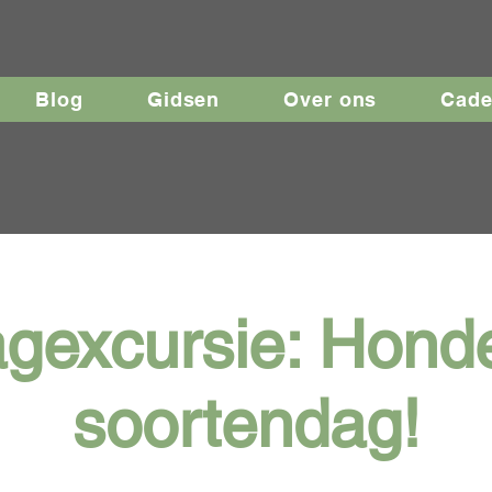
Blog
Gidsen
Over ons
Cad
gexcursie: Hond
soortendag!