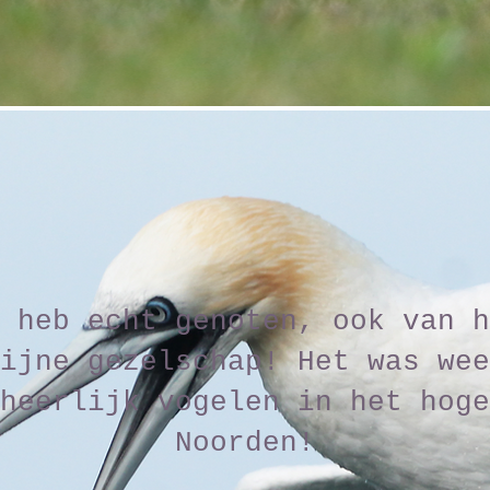
 heb echt genoten, ook van h
ijne gezelschap! Het was wee
heerlijk vogelen in het hoge
Noorden!