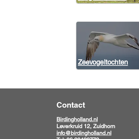
Zeevogeltochten
Contact
Birdingholland.nl
Leverkruid 12, Zuidhorn
info@birdingholland.nl