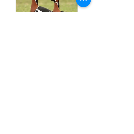
Dagexcursies
Halve dagen
Meerdaagse