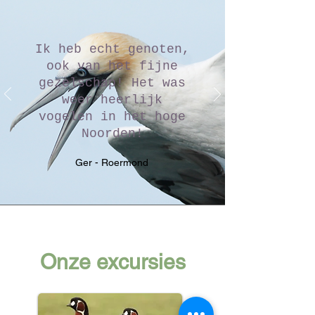
Ik heb echt genoten,
ook van het fijne
gezelschap! Het was
weer heerlijk
vogelen in het hoge
Noorden!
Ger - Roermond
Onze excursies