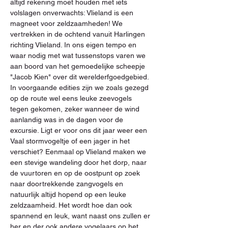
altijd rekening moet houden met iets 
volslagen onverwachts: Vlieland is een 
magneet voor zeldzaamheden! We 
vertrekken in de ochtend vanuit Harlingen 
richting Vlieland. In ons eigen tempo en 
waar nodig met wat tussenstops varen we 
aan boord van het gemoedelijke scheepje 
"Jacob Kien" over dit werelderfgoedgebied. 
In voorgaande edities zijn we zoals gezegd 
op de route wel eens leuke zeevogels 
tegen gekomen, zeker wanneer de wind 
aanlandig was in de dagen voor de 
excursie. Ligt er voor ons dit jaar weer een 
Vaal stormvogeltje of een jager in het 
verschiet? Eenmaal op Vlieland maken we 
een stevige wandeling door het dorp, naar 
de vuurtoren en op de oostpunt op zoek 
naar doortrekkende zangvogels en 
natuurlijk altijd hopend op een leuke 
zeldzaamheid. Het wordt hoe dan ook 
spannend en leuk, want naast ons zullen er 
her en der ook andere vogelaars op het 