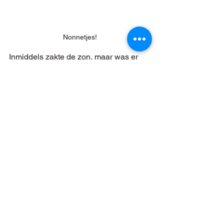
Nonnetjes!
Inmiddels zakte de zon, maar was er 
nog net tijd om een poging te wagen 
om de laatste nieuwe soort van de dag 
te zien. Bij Harkstede (diep in het 
binnenland, dus!) is enkele dagen 
geleden een IJseend gevonden. Ik 
kende de plek niet en het water waarop 
de vogel zou moeten zitten oogde op 
de kaart onnoemelijk groot, maar 
gelukkig zwom het eendje meteen 
vooraan en was het letterlijk de eerste 
vogel die we zagen nadat we de kijker 
aan de ogen hadden gezet!