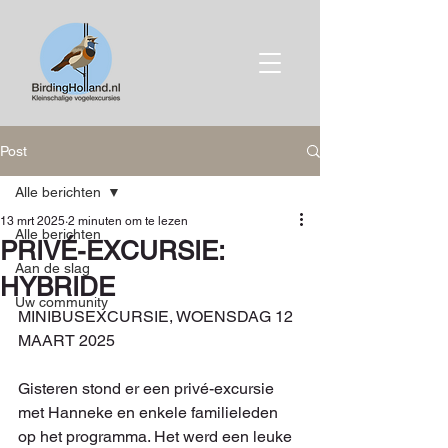
Post
Alle berichten
13 mrt 2025
2 minuten om te lezen
Alle berichten
PRIVÉ-EXCURSIE:
Aan de slag
HYBRIDE
Uw community
MINIBUSEXCURSIE, WOENSDAG 12 
MAART 2025
Gisteren stond er een privé-excursie 
met Hanneke en enkele familieleden 
op het programma. Het werd een leuke 