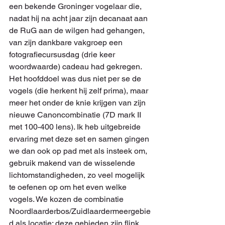
een bekende Groninger vogelaar die, 
nadat hij na acht jaar zijn decanaat aan 
de RuG aan de wilgen had gehangen, 
van zijn dankbare vakgroep een 
fotografiecursusdag (drie keer 
woordwaarde) cadeau had gekregen. 
Het hoofddoel was dus niet per se de 
vogels (die herkent hij zelf prima), maar 
meer het onder de knie krijgen van zijn 
nieuwe Canoncombinatie (7D mark II 
met 100-400 lens). Ik heb uitgebreide 
ervaring met deze set en samen gingen 
we dan ook op pad met als insteek om, 
gebruik makend van de wisselende 
lichtomstandigheden, zo veel mogelijk 
te oefenen op om het even welke 
vogels. We kozen de combinatie 
Noordlaarderbos/Zuidlaardermeergebie
d als locatie; deze gebieden zijn flink 