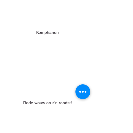
Kemphanen
Rode wouw op z'n roodst!