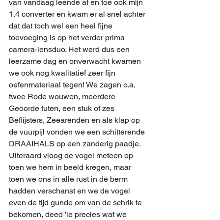
van vandaag leende af en toe ook mijn 
1.4 converter en kwam er al snel achter 
dat dat toch wel een heel fijne 
toevoeging is op het verder prima 
camera-lensduo. Het werd dus een 
leerzame dag en onverwacht kwamen 
we ook nog kwalitatief zeer fijn 
oefenmateriaal tegen! We zagen o.a. 
twee Rode wouwen, meerdere 
Geoorde futen, een stuk of zes 
Beflijsters, Zeearenden en als klap op 
de vuurpijl vonden we een schitterende 
DRAAIHALS op een zanderig paadje. 
Uiteraard vloog de vogel meteen op 
toen we hem in beeld kregen, maar 
toen we ons in alle rust in de berm 
hadden verschanst en we de vogel 
even de tijd gunde om van de schrik te 
bekomen, deed 'ie precies wat we 