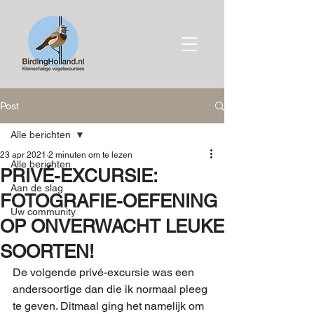
Post
Alle berichten
23 apr 2021
2 minuten om te lezen
Alle berichten
PRIVÉ-EXCURSIE:
Aan de slag
FOTOGRAFIE-OEFENING
Uw community
OP ONVERWACHT LEUKE
SOORTEN!
De volgende privé-excursie was een 
andersoortige dan die ik normaal pleeg 
te geven. Ditmaal ging het namelijk om 