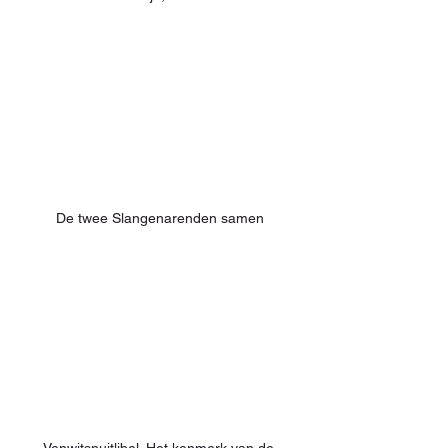
De twee Slangenarenden samen
Venwitsnuitlibel. Het kenmerk van de 