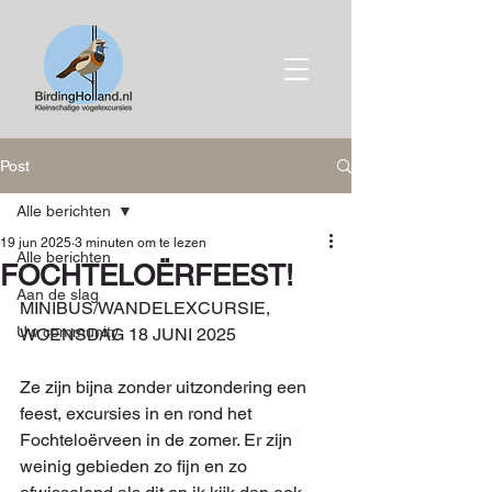
Post
Alle berichten
19 jun 2025
3 minuten om te lezen
Alle berichten
FOCHTELOËRFEEST!
Aan de slag
MINIBUS/WANDELEXCURSIE, 
Uw community
WOENSDAG 18 JUNI 2025
Ze zijn bijna zonder uitzondering een 
feest, excursies in en rond het 
Fochteloërveen in de zomer. Er zijn 
weinig gebieden zo fijn en zo 