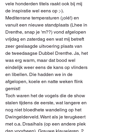
vele honderden titels raakt ook bij mij 
de inspiratie wel eens op ;-).
Mediterrane temperaturen (¡olé!) en 
vanuit een nieuwe standplaats (Lhee in 
Drenthe, snap je 'm??) vond afgelopen 
vrijdag en zaterdag een wat mij betreft 
zeer geslaagde uitvoering plaats van 
de tweedaagse Dubbel Drenthe. Ja, het 
was erg warm, maar dat bood wel 
eindelijk weer eens de kans op vlinders 
en libellen. Die hadden we in de 
afgelopen, koele en natte weken flink 
gemist!
Toch waren het de vogels die de show 
stalen tijdens de eerste, wat langere en 
nog niet bloedhete wandeling op het 
Dwingelderveld. Want als je terugkeert 
met o.a. Draaihals (op een andere plek 
dan voorheen), Grauwe klauwieren, 2 