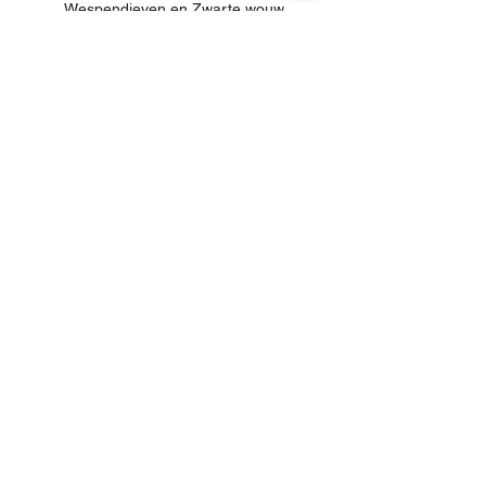
Wespendieven en Zwarte wouw
Man (boven) en vrouw (onder). Foto: 