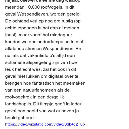
najaar, oftewel de eerste dag waarop 
meer dan 10.000 roofvogels, in dit 
geval Wespendieven, worden geteld. 
De ochtend verliep nog erg rustig (op 
echte topdagen is het dan al meteen 
feest), maar vanaf het middaguur 
konden we ons onderdompelen in niet 
aflatende stromen Wespendieven. En 
net als dat vakantiefoto's altijd een 
schamele afspiegeling zijn van hoe 
leuk het echt was, zal het ook in dit 
geval niet lukken om digitaal over te 
brengen hoe fantastisch het meemaken 
van een natuurfenomeen als de 
roofvogeltrek in een dergelijk 
landschap is. Dit filmpje geeft in ieder 
geval een beeld van wat er boven je 
hoofd gebeurt...
https://video.wixstatic.com/video/3db4c2_0b