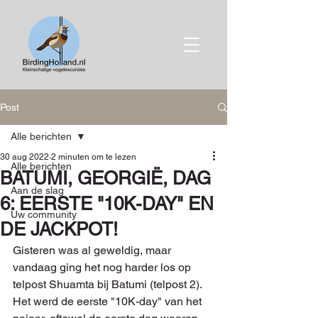
Post
Alle berichten
30 aug 2022
2 minuten om te lezen
Alle berichten
BATUMI, GEORGIË, DAG
Aan de slag
6: EERSTE "10K-DAY" EN
Uw community
DE JACKPOT!
Gisteren was al geweldig, maar 
vandaag ging het nog harder los op 
telpost Shuamta bij Batumi (telpost 2). 
Het werd de eerste "10K-day" van het 